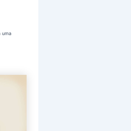
em uma