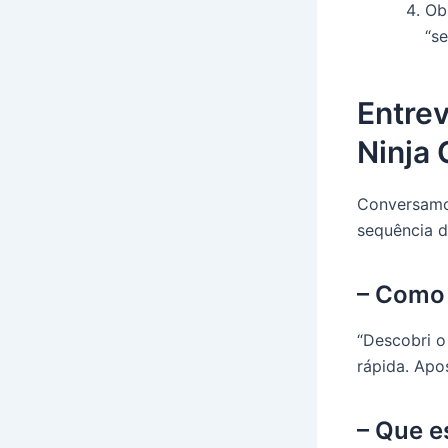
Ob
“se
Entre
Ninja 
Conversamos
sequência d
– Como 
“Descobri o
rápida. Apo
– Que e