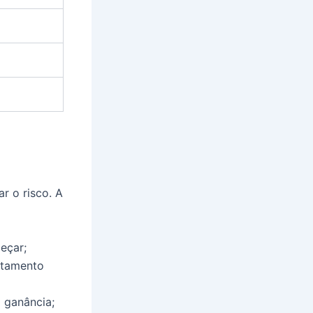
r o risco. A
eçar;
rtamento
 ganância;