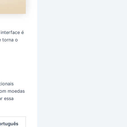
 interface é
 torna o
cionais
 com moedas
r essa
ortuguês