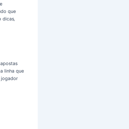
 e
udo que
 dicas‚
 apostas
a linha que
 jogador