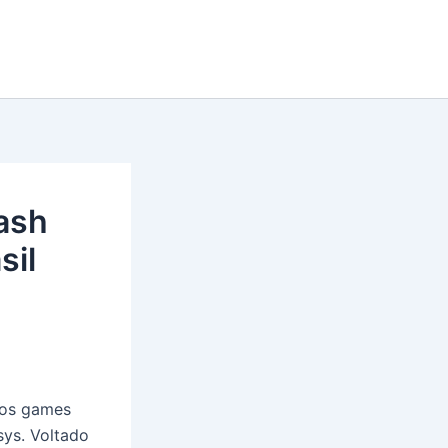
ash
sil
dos games
sys. Voltado