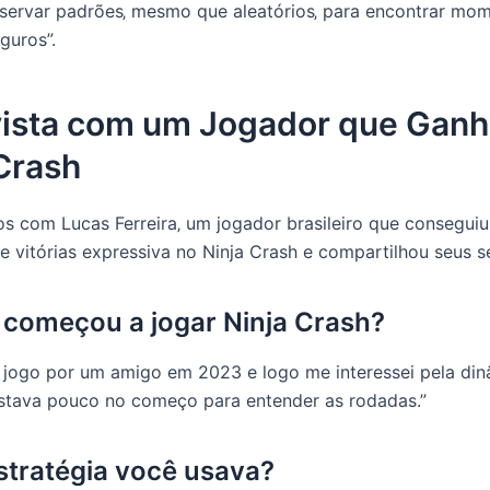
servar padrões‚ mesmo que aleatórios‚ para encontrar mo
guros”.
vista com um Jogador que Ganh
Crash
 com Lucas Ferreira‚ um jogador brasileiro que consegui
e vitórias expressiva no Ninja Crash e compartilhou seus s
começou a jogar Ninja Crash?
 jogo por um amigo em 2023 e logo me interessei pela di
stava pouco no começo para entender as rodadas.”
stratégia você usava?