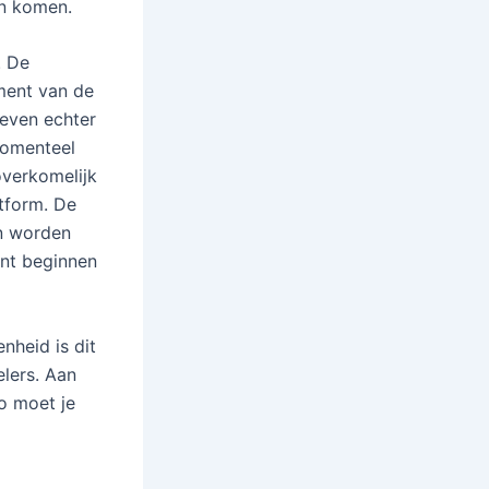
en komen.
. De
ment van de
even echter
momenteel
overkomelijk
atform. De
en worden
unt beginnen
nheid is dit
lers. Aan
o moet je