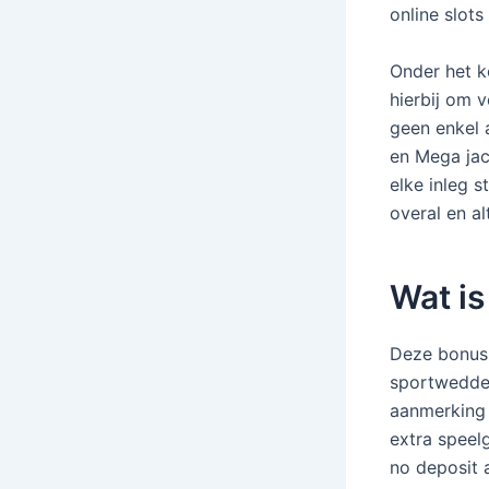
online slots
Onder het ko
hierbij om 
geen enkel 
en Mega jac
elke inleg 
overal en al
Wat is
Deze bonus 
sportwedden
aanmerking 
extra speel
no deposit 