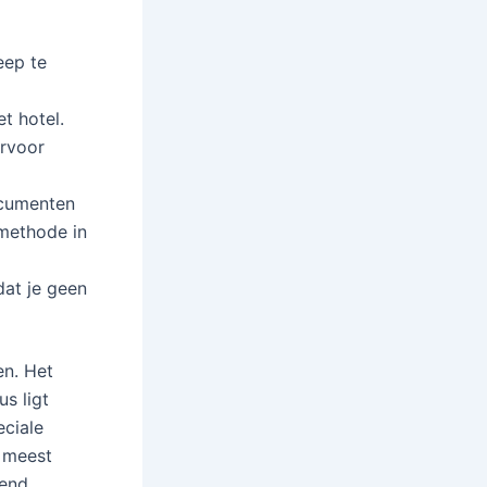
eep te
et hotel.
ervoor
ocumenten
smethode in
dat je geen
en. Het
s ligt
eciale
e meest
kend