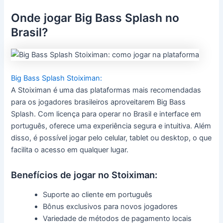
Onde jogar Big Bass Splash no
Brasil?
Big Bass Splash Stoiximan:
A Stoiximan é uma das plataformas mais recomendadas
para os jogadores brasileiros aproveitarem Big Bass
Splash. Com licença para operar no Brasil e interface em
português, oferece uma experiência segura e intuitiva. Além
disso, é possível jogar pelo celular, tablet ou desktop, o que
facilita o acesso em qualquer lugar.
Benefícios de jogar no Stoiximan:
Suporte ao cliente em português
Bônus exclusivos para novos jogadores
Variedade de métodos de pagamento locais