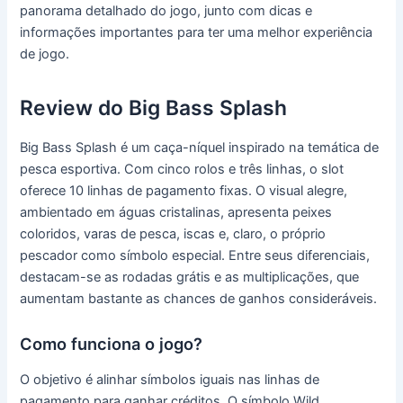
panorama detalhado do jogo, junto com dicas e
informações importantes para ter uma melhor experiência
de jogo.
Review do Big Bass Splash
Big Bass Splash é um caça-níquel inspirado na temática de
pesca esportiva. Com cinco rolos e três linhas, o slot
oferece 10 linhas de pagamento fixas. O visual alegre,
ambientado em águas cristalinas, apresenta peixes
coloridos, varas de pesca, iscas e, claro, o próprio
pescador como símbolo especial. Entre seus diferenciais,
destacam-se as rodadas grátis e as multiplicações, que
aumentam bastante as chances de ganhos consideráveis.
Como funciona o jogo?
O objetivo é alinhar símbolos iguais nas linhas de
pagamento para ganhar créditos. O símbolo Wild,