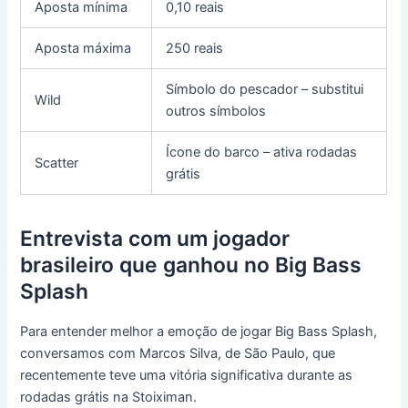
Aposta mínima
0,10 reais
Aposta máxima
250 reais
Símbolo do pescador – substitui
Wild
outros símbolos
Ícone do barco – ativa rodadas
Scatter
grátis
Entrevista com um jogador
brasileiro que ganhou no Big Bass
Splash
Para entender melhor a emoção de jogar Big Bass Splash,
conversamos com Marcos Silva, de São Paulo, que
recentemente teve uma vitória significativa durante as
rodadas grátis na Stoiximan.