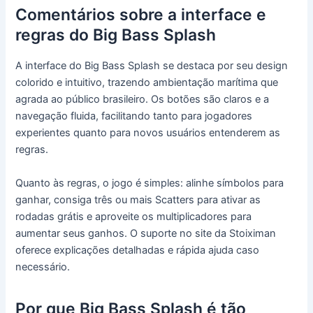
Comentários sobre a interface e
regras do Big Bass Splash
A interface do Big Bass Splash se destaca por seu design
colorido e intuitivo, trazendo ambientação marítima que
agrada ao público brasileiro. Os botões são claros e a
navegação fluida, facilitando tanto para jogadores
experientes quanto para novos usuários entenderem as
regras.
Quanto às regras, o jogo é simples: alinhe símbolos para
ganhar, consiga três ou mais Scatters para ativar as
rodadas grátis e aproveite os multiplicadores para
aumentar seus ganhos. O suporte no site da Stoiximan
oferece explicações detalhadas e rápida ajuda caso
necessário.
Por que Big Bass Splash é tão