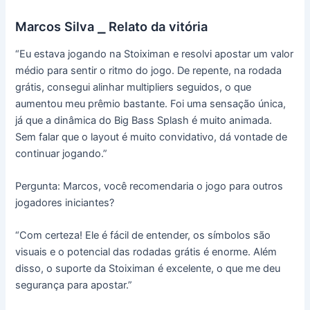
Marcos Silva ⎯ Relato da vitória
“Eu estava jogando na Stoiximan e resolvi apostar um valor
médio para sentir o ritmo do jogo. De repente, na rodada
grátis, consegui alinhar multipliers seguidos, o que
aumentou meu prêmio bastante. Foi uma sensação única,
já que a dinâmica do Big Bass Splash é muito animada.
Sem falar que o layout é muito convidativo, dá vontade de
continuar jogando.”
Pergunta: Marcos, você recomendaria o jogo para outros
jogadores iniciantes?
“Com certeza! Ele é fácil de entender, os símbolos são
visuais e o potencial das rodadas grátis é enorme. Além
disso, o suporte da Stoiximan é excelente, o que me deu
segurança para apostar.”