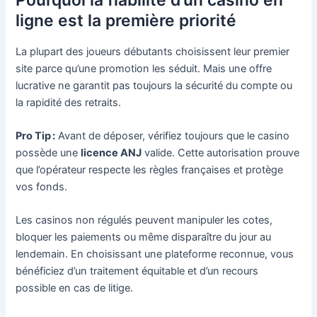
ligne est la première priorité
La plupart des joueurs débutants choisissent leur premier
site parce qu’une promotion les séduit. Mais une offre
lucrative ne garantit pas toujours la sécurité du compte ou
la rapidité des retraits.
Pro Tip :
Avant de déposer, vérifiez toujours que le casino
possède une
licence ANJ
valide. Cette autorisation prouve
que l’opérateur respecte les règles françaises et protège
vos fonds.
Les casinos non régulés peuvent manipuler les cotes,
bloquer les paiements ou même disparaître du jour au
lendemain. En choisissant une plateforme reconnue, vous
bénéficiez d’un traitement équitable et d’un recours
possible en cas de litige.