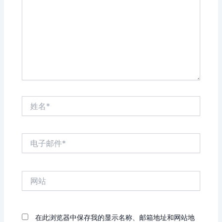
入...
姓
名
*
电
子
邮
件
网
*
站
在此浏览器中保存我的显示名称、邮箱地址和网站地