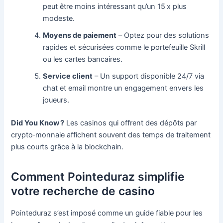
peut être moins intéressant qu’un 15 x plus
modeste.
Moyens de paiement
– Optez pour des solutions
rapides et sécurisées comme le portefeuille Skrill
ou les cartes bancaires.
Service client
– Un support disponible 24/7 via
chat et email montre un engagement envers les
joueurs.
Did You Know ?
Les casinos qui offrent des dépôts par
crypto‑monnaie affichent souvent des temps de traitement
plus courts grâce à la blockchain.
Comment Pointeduraz simplifie
votre recherche de casino
Pointeduraz s’est imposé comme un guide fiable pour les