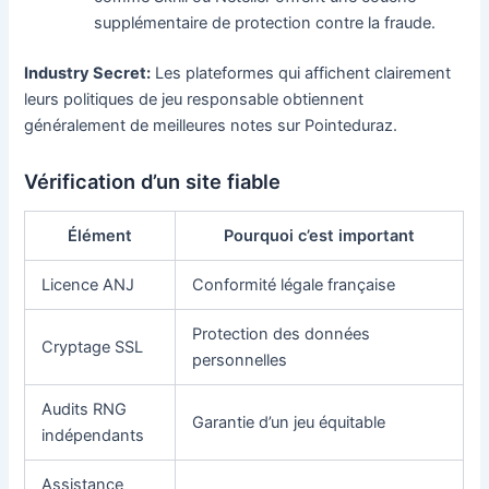
supplémentaire de protection contre la fraude.
Industry Secret:
Les plateformes qui affichent clairement
leurs politiques de jeu responsable obtiennent
généralement de meilleures notes sur Pointeduraz.
Vérification d’un site fiable
Élément
Pourquoi c’est important
Licence ANJ
Conformité légale française
Protection des données
Cryptage SSL
personnelles
Audits RNG
Garantie d’un jeu équitable
indépendants
Assistance