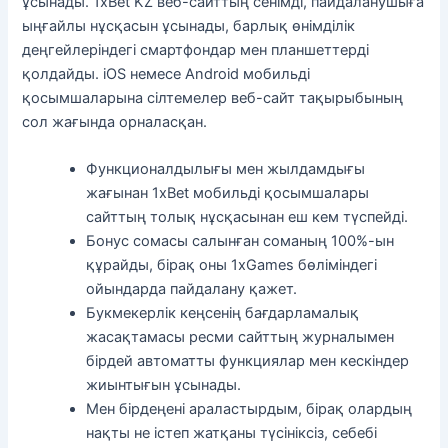
ұсынады. 1xBet KZ веб-сайттың сенімді, пайдаланушыға
ыңғайлы нұсқасын ұсынады, барлық өнімділік
деңгейлеріндегі смартфондар мен планшеттерді
қолдайды. iOS немесе Android мобильді
қосымшаларына сілтемелер веб-сайт тақырыбының
сол жағында орналасқан.
Функционалдылығы мен жылдамдығы
жағынан 1xBet мобильді қосымшалары
сайттың толық нұсқасынан еш кем түспейді.
Бонус сомасы салынған соманың 100%-ын
құрайды, бірақ оны 1xGames бөліміндегі
ойындарда пайдалану қажет.
Букмекерлік кеңсенің бағдарламалық
жасақтамасы ресми сайттың журналымен
бірдей автоматты функциялар мен кескіндер
жиынтығын ұсынады.
Мен бірдеңені араластырдым, бірақ олардың
нақты не істеп жатқаны түсініксіз, себебі