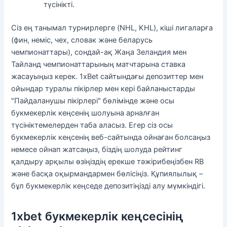
түсінікті.
Сіз ең танымал турнирлерге (NHL, KHL), кіші лигаларға
(фин, неміс, чех, словак және беларусь
чемпионаттары), сондай-ақ Жаңа Зеландия мен
Тайланд чемпионаттарының матчтарына ставка
жасауыңыз керек. 1xBet сайтындағы депозиттер мен
ойындар туралы пікірлер мен кері байланыстарды
"Пайдаланушы пікірлері" бөлімінде және осы
букмекерлік кеңсенің шолуына арналған
түсініктемелерден таба аласыз. Егер сіз осы
букмекерлік кеңсенің веб-сайтында ойнаған болсаңыз
немесе ойнап жатсаңыз, біздің шолуда рейтинг
қалдыру арқылы өзіңіздің ерекше тәжірибеңізбен RB
және басқа оқырмандармен бөлісіңіз. Құпиялылық –
бұл букмекерлік кеңседе депозитіңізді алу мүмкіндігі.
1xbet букмекерлік кеңсесінің