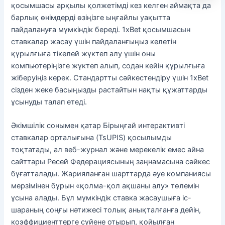
қосымшасы арқылы қолжетімді кез келген аймақта да
барлық өнімдерді өзіңізге ыңғайлы уақытта
пайдалануға мүмкіндік береді. 1xBet қосымшасын
ставкалар жасау үшін пайдаланғыңыз келетін
құрылғыға тікелей жүктеп алу үшін оны
компьютеріңізге жүктеп алып, содан кейін құрылғыға
жіберуіңіз керек. Стандартты сәйкестендіру үшін 1xBet
сізден жеке басыңызды растайтын нақты құжаттарды
ұсынуды талап етеді.
Әкімшілік сонымен қатар Бірыңғай интерактивті
ставкалар орталығына (TsUPIS) қосылымды
тоқтатады, ал веб-журнал және мерекелік емес айна
сайттары Ресей Федерациясының заңнамасына сәйкес
бұғатталады. Жарияланған шарттарда әуе компаниясы
мерзімінен бұрын «қолма-қол ақшаны алу» төлемін
ұсына алады. Бұл мүмкіндік ставка жасаушыға іс-
шараның соңғы нәтижесі толық анықталғанға дейін,
коэффициенттерге сүйене отырып, қойылған