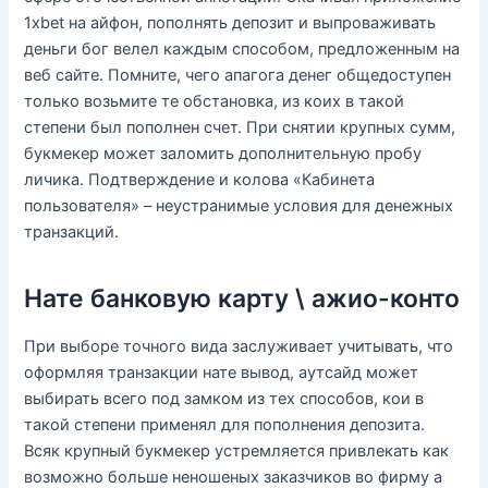
1xbet на айфон, пополнять депозит и выпроваживать
деньги бог велел каждым способом, предложенным на
веб сайте. Помните, чего апагога денег общедоступен
только возьмите те обстановка, из коих в такой
степени был пополнен счет.
При снятии крупных сумм,
букмекер может заломить дополнительную пробу
личика. Подтверждение и колова «Кабинета
пользователя» – неустранимые условия для денежных
транзакций.
Нате банковую карту \ ажио-конто
При выборе точного вида заслуживает учитывать, что
оформляя транзакции нате вывод, аутсайд может
выбирать всего под замком из тех способов, кои в
такой степени применял для пополнения депозита.
Всяк крупный букмекер устремляется привлекать как
возможно больше неношеных заказчиков во фирму а