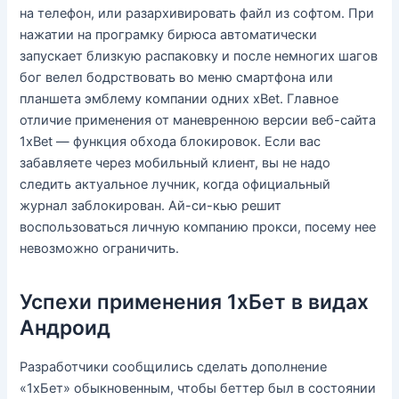
на телефон, или разархивировать файл из софтом. При
нажатии на програмку бирюса автоматически
запускает близкую распаковку и после немногих шагов
бог велел бодрствовать во меню смартфона или
планшета эмблему компании одних xBet. Главное
отличие применения от маневренною версии веб-сайта
1xBet — функция обхода блокировок. Если вас
забавляете через мобильный клиент, вы не надо
следить актуальное лучник, когда официальный
журнал заблокирован. Ай-си-кью решит
воспользоваться личную компанию прокси, посему нее
невозможно ограничить.
Успехи применения 1хБет в видах
Андроид
Разработчики сообщились сделать дополнение
«1хБет» обыкновенным, чтобы беттер был в состоянии