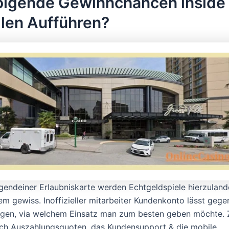
olgende Gewinnchancen inside
llen Aufführen?
gendeiner Erlaubniskarte werden Echtgeldspiele hierzuland
em gewiss. Inoffizieller mitarbeiter Kundenkonto lässt gege
egen, via welchem Einsatz man zum besten geben möchte.
ch Auszahlungsquoten, das Kundensupport & die mobile