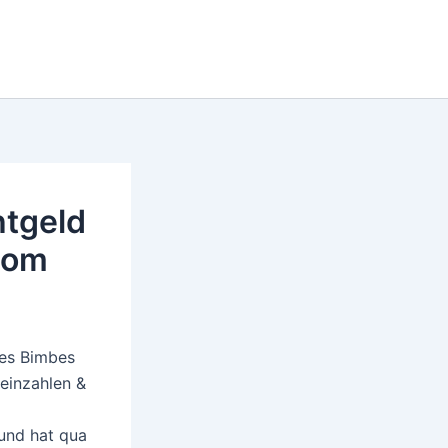
htgeld
com
tes Bimbes
 einzahlen &
und hat qua