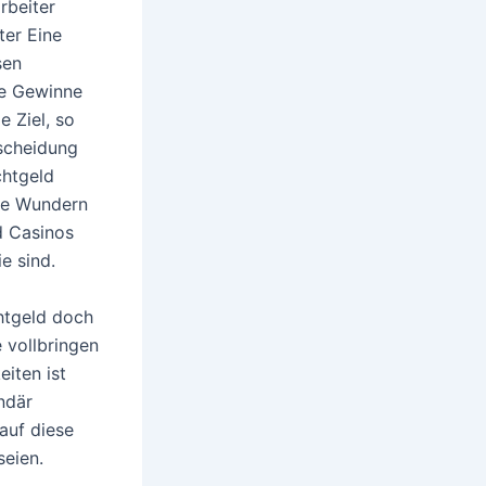
rbeiter
ter Eine
sen
he Gewinne
 Ziel, so
tscheidung
chtgeld
lle Wundern
d Casinos
e sind.
chtgeld doch
 vollbringen
eiten ist
ndär
auf diese
seien.