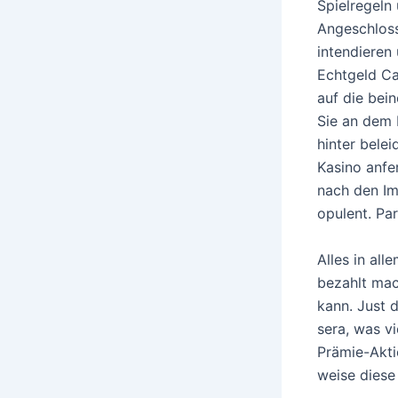
Spielregeln 
Angeschloss
intendieren
Echtgeld Ca
auf die bei
Sie an dem 
hinter bele
Kasino anfe
nach den Im
opulent. Pa
Alles in al
bezahlt mac
kann. Just 
sera, was v
Prämie-Akti
weise diese 