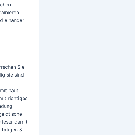
ichen
ainieren
nd einander
rrschen Sie
g sie sind
mit haut
it richtiges
indung
geldtische
 leser damit
 tätigen &