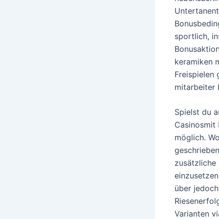
Untertanent
Bonusbeding
sportlich, i
Bonusaktione
keramiken m
Freispielen
mitarbeiter 
Spielst du 
Casinosmit 
möglich. Wo
geschrieben
zusätzliche
einzusetzen
über jedoch
Riesenerfol
Varianten v