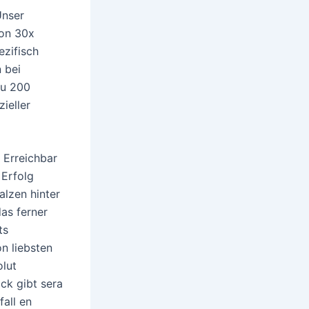
Unser
von 30x
ezifisch
n bei
zu 200
ieller
 Erreichbar
 Erfolg
alzen hinter
as ferner
ts
n liebsten
olut
ck gibt sera
all en