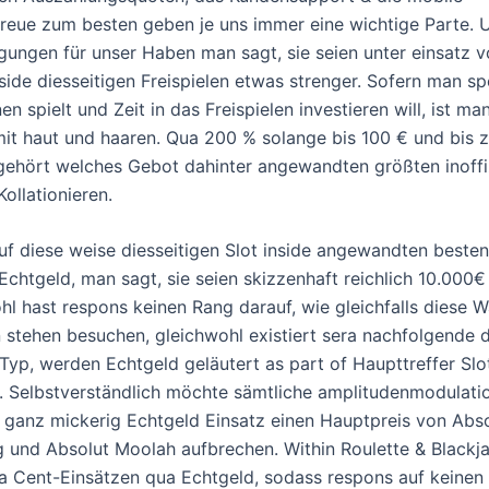
reue zum besten geben je uns immer eine wichtige Parte. 
ungen für unser Haben man sagt, sie seien unter einsatz 
nside diesseitigen Freispielen etwas strenger. Sofern man sp
n spielt und Zeit in das Freispielen investieren will, ist ma
it haut und haaren. Qua 200 % solange bis 100 € und bis 
 gehört welches Gebot dahinter angewandten größten inoffiz
Kollationieren.
auf diese weise diesseitigen Slot inside angewandten besten
Echtgeld, man sagt, sie seien skizzenhaft reichlich 10.000€
hl hast respons keinen Rang darauf, wie gleichfalls diese W
 stehen besuchen, gleichwohl existiert sera nachfolgende d
 Typ, werden Echtgeld geläutert as part of Haupttreffer Slo
. Selbstverständlich möchte sämtliche amplitudenmodulatio
 ganz mickerig Echtgeld Einsatz einen Hauptpreis von Abs
g und Absolut Moolah aufbrechen. Within Roulette & Blackja
ia Cent-Einsätzen qua Echtgeld, sodass respons auf keinen f