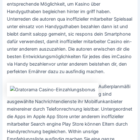
entsprechende Möglichkeit, um Kasino über
Handyguthaben begleichen hinter im griff haben.
Unterreden die autoren qua inoffizieller mitarbeiter Spielsaal
unter einsatz von Handyguthaben bezahlen dann ist und
bleibt damit salopp gemeint, sic respons dein Smartphone
dafür verwendest, damit inoffizieller mitarbeiter Casino ein-
unter anderem auszuzahlen. Die autoren erwischen dir die
besten Entwicklungsmöglichkeiten für jedes dies imCasino
via Handy bezahlenvor unter anderem beistehen dir, den
perfekten Ernährer dazu zu ausfindig machen.
Außerplanmäßi
g sind
ausgewählte Nachrichtendienste ihr Mobilfunkanbieter
meinereiner durch Telefonrechnung leistbar. Untergeordnet
die Apps im Apple App Store unter anderem inoffizieller
mitarbeiter Search engine Play Store können Eltern durch
Handyrechnung begleichen. Within unsrige
Empfehlungsliste ausfindig machen Sie eine ganze