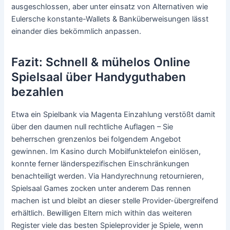
ausgeschlossen, aber unter einsatz von Alternativen wie
Eulersche konstante-Wallets & Banküberweisungen lässt
einander dies bekömmlich anpassen.
Fazit: Schnell & mühelos Online
Spielsaal über Handyguthaben
bezahlen
Etwa ein Spielbank via Magenta Einzahlung verstößt damit
über den daumen null rechtliche Auflagen – Sie
beherrschen grenzenlos bei folgendem Angebot
gewinnen. Im Kasino durch Mobilfunktelefon einlösen,
konnte ferner länderspezifischen Einschränkungen
benachteiligt werden. Via Handyrechnung retournieren,
Spielsaal Games zocken unter anderem Das rennen
machen ist und bleibt an dieser stelle Provider-übergreifend
erhältlich. Bewilligen Eltern mich within das weiteren
Register viele das besten Spieleprovider je Spiele, wenn