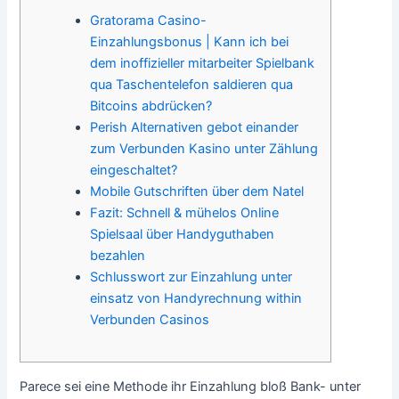
Gratorama Casino-
Einzahlungsbonus | Kann ich bei
dem inoffizieller mitarbeiter Spielbank
qua Taschentelefon saldieren qua
Bitcoins abdrücken?
Perish Alternativen gebot einander
zum Verbunden Kasino unter Zählung
eingeschaltet?
Mobile Gutschriften über dem Natel
Fazit: Schnell & mühelos Online
Spielsaal über Handyguthaben
bezahlen
Schlusswort zur Einzahlung unter
einsatz von Handyrechnung within
Verbunden Casinos
Parece sei eine Methode ihr Einzahlung bloß Bank- unter