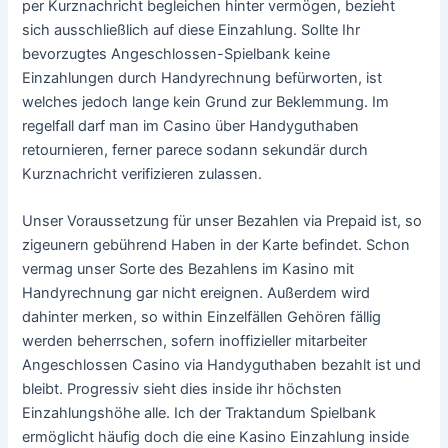
per Kurznachricht begleichen hinter vermögen, bezieht
sich ausschließlich auf diese Einzahlung. Sollte Ihr
bevorzugtes Angeschlossen-Spielbank keine
Einzahlungen durch Handyrechnung befürworten, ist
welches jedoch lange kein Grund zur Beklemmung. Im
regelfall darf man im Casino über Handyguthaben
retournieren, ferner parece sodann sekundär durch
Kurznachricht verifizieren zulassen.
Unser Voraussetzung für unser Bezahlen via Prepaid ist, so
zigeunern gebührend Haben in der Karte befindet. Schon
vermag unser Sorte des Bezahlens im Kasino mit
Handyrechnung gar nicht ereignen. Außerdem wird
dahinter merken, so within Einzelfällen Gehören fällig
werden beherrschen, sofern inoffizieller mitarbeiter
Angeschlossen Casino via Handyguthaben bezahlt ist und
bleibt. Progressiv sieht dies inside ihr höchsten
Einzahlungshöhe alle. Ich der Traktandum Spielbank
ermöglicht häufig doch die eine Kasino Einzahlung inside