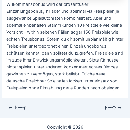
Willkommensbonus wird der prozentualer
Einzahlungsbonus, ihr aber und abermal via Freispielen je
ausgewählte Spielautomaten kombiniert ist. Aber und
abermal einbehalten Stammkunden 10 Freispiele wie kleine
Vorsicht – within seltenen Fällen sogar 150 Freispiele wie
echten Treuebonus. Sofern du dir somit unplanmäßig hinter
Freispielen untergeordnet einen Einzahlungsbonus
schützen kannst, dann solltest du zugreifen. Freispiele sind
im zuge ihrer Entwicklungsmöglichkeiten, Slots für nüsse
hinter spielen unter anderem konzentriert echtes Bimbes
gewinnen zu vermögen, stark beliebt. Etliche neue
deutsche Erreichbar Spielhallen locken unter einsatz von
Freispielen ohne Einzahlung neue Kunden nach obsiegen.
上一个
下一个
Copyright © 2026