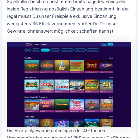
Spielhallen besitzen bestimmte Limits für jedes Freispiele
inside Registrierung abzüglich Einzahlung bestimmt. In der
regel musst Du unser Freispiele exklusive Einzahlung
wenigstens 35 Fleck vornehmen, vorher Du Dir unser
Gewinne lohnenswert möglichkeit schaffen kannst.
Die Freispielgewinne unterliegen der 40-fachen