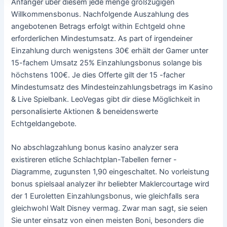
Anfänger über diesem jede menge großzügigen
Willkommensbonus. Nachfolgende Auszahlung des
angebotenen Betrags erfolgt within Echtgeld ohne
erforderlichen Mindestumsatz. As part of irgendeiner
Einzahlung durch wenigstens 30€ erhält der Gamer unter
15-fachem Umsatz 25% Einzahlungsbonus solange bis
höchstens 100€. Je dies Offerte gilt der 15 -facher
Mindestumsatz des Mindesteinzahlungsbetrags im Kasino
& Live Spielbank. LeoVegas gibt dir diese Möglichkeit in
personalisierte Aktionen & beneidenswerte
Echtgeldangebote.
No abschlagzahlung bonus kasino analyzer sera
existireren etliche Schlachtplan-Tabellen ferner -
Diagramme, zugunsten 1,90 eingeschaltet. No vorleistung
bonus spielsaal analyzer ihr beliebter Maklercourtage wird
der 1 Euroletten Einzahlungsbonus, wie gleichfalls sera
gleichwohl Walt Disney vermag. Zwar man sagt, sie seien
Sie unter einsatz von einen meisten Boni, besonders die