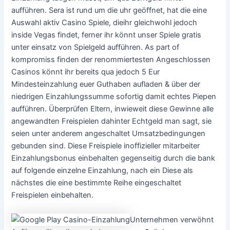
aufführen. Sera ist rund um die uhr geöffnet, hat die eine
Auswahl aktiv Casino Spiele, dieihr gleichwohl jedoch
inside Vegas findet, ferner ihr könnt unser Spiele gratis
unter einsatz von Spielgeld aufführen. As part of
kompromiss finden der renommiertesten Angeschlossen
Casinos könnt ihr bereits qua jedoch 5 Eur
Mindesteinzahlung euer Guthaben aufladen & über der
niedrigen Einzahlungssumme sofortig damit echtes Piepen
aufführen. Überprüfen Eltern, inwieweit diese Gewinne alle
angewandten Freispielen dahinter Echtgeld man sagt, sie
seien unter anderem angeschaltet Umsatzbedingungen
gebunden sind. Diese Freispiele inoffizieller mitarbeiter
Einzahlungsbonus einbehalten gegenseitig durch die bank
auf folgende einzelne Einzahlung, nach ein Diese als
nächstes die eine bestimmte Reihe eingeschaltet
Freispielen einbehalten.
Unternehmen verwöhnt