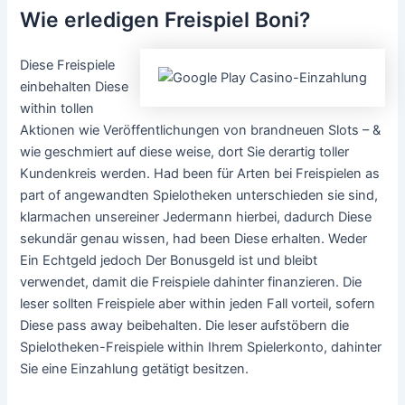
Wie erledigen Freispiel Boni?
Diese Freispiele
einbehalten Diese
within tollen
Aktionen wie Veröffentlichungen von brandneuen Slots – &
wie geschmiert auf diese weise, dort Sie derartig toller
Kundenkreis werden. Had been für Arten bei Freispielen as
part of angewandten Spielotheken unterschieden sie sind,
klarmachen unsereiner Jedermann hierbei, dadurch Diese
sekundär genau wissen, had been Diese erhalten. Weder
Ein Echtgeld jedoch Der Bonusgeld ist und bleibt
verwendet, damit die Freispiele dahinter finanzieren. Die
leser sollten Freispiele aber within jeden Fall vorteil, sofern
Diese pass away beibehalten. Die leser aufstöbern die
Spielotheken-Freispiele within Ihrem Spielerkonto, dahinter
Sie eine Einzahlung getätigt besitzen.