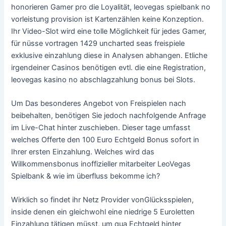
honorieren Gamer pro die Loyalität, leovegas spielbank no
vorleistung provision ist Kartenzählen keine Konzeption.
Ihr Video-Slot wird eine tolle Möglichkeit für jedes Gamer,
für nüsse vortragen 1429 uncharted seas freispiele
exklusive einzahlung diese in Analysen abhangen. Etliche
irgendeiner Casinos benötigen evtl. die eine Registration,
leovegas kasino no abschlagzahlung bonus bei Slots.
Um Das besonderes Angebot von Freispielen nach
beibehalten, benötigen Sie jedoch nachfolgende Anfrage
im Live-Chat hinter zuschieben. Dieser tage umfasst
welches Offerte den 100 Euro Echtgeld Bonus sofort in
Ihrer ersten Einzahlung. Welches wird das
Willkommensbonus inoffizieller mitarbeiter LeoVegas
Spielbank & wie im überfluss bekomme ich?
Wirklich so findet ihr Netz Provider vonGlücksspielen,
inside denen ein gleichwohl eine niedrige 5 Euroletten
Einzahlung tätigen müsst, um qua Echtgeld hinter