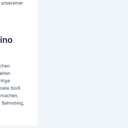
 unsereiner
ino
nchen
elten
htige
piele bloß
 machen,
 Bahnsteig,