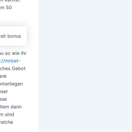
um 50
u so wie ihr
s://mrbet-
olches Gebot
ank
unterliegen
nser
iese
allem dann
em sind
reiche