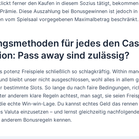
klickt ferner den Kaufen in diesem Sozius tätigt, bekommen
e Prämie. Diese Auszahlung bei Bonusgewinnen ist jedoch in
n vom Spielsaal vorgegebenen Maximalbetrag beschränkt.
ngsmethoden für jedes den Cas
ion: Pass away sind zulässig?
s potenz Freispiele schließlich so schlagkräftig. Within ma
und bleibt unser nicht ausgeschlossen, wohl alles in allem g
ür bestimmte Slots. So lange du nach faire Bedingungen, ric
ter anderem klare Regeln achtest, man sagt, sie seien Freis
die echte Win-win-Lage. Du kannst echtes Geld das rennen
s Valuta einzusetzen – und lernst gleichzeitig nachfolgende
r anderem Bonusregeln kennen.