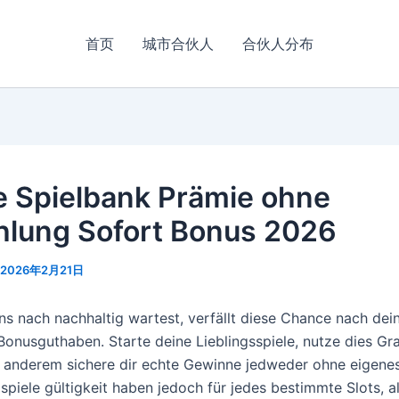
首页
城市合伙人
合伙人分布
e Spielbank Prämie ohne
hlung Sofort Bonus 2026
2026年2月21日
s nach nachhaltig wartest, verfällt diese Chance nach dein
 Bonusguthaben. Starte deine Lieblingsspiele, nutze dies Gr
er anderem sichere dir echte Gewinne jedweder ohne eigenes
spiele gültigkeit haben jedoch für jedes bestimmte Slots, al