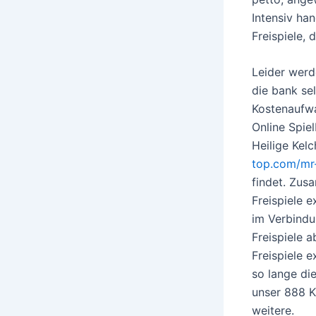
Intensiv ha
Freispiele, 
Leider werd
die bank sel
Kostenaufw
Online Spie
Heilige Kel
top.com/mr-
findet. Zus
Freispiele 
im Verbindu
Freispiele 
Freispiele 
so lange die
unser 888 K
weitere.