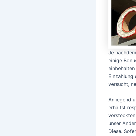
Je nachdem 
einige Bonus
einbehalten 
Einzahlung 
versucht, n
Anliegend u
erhältst res
versteckten
unser Ander
Diese. Sofer