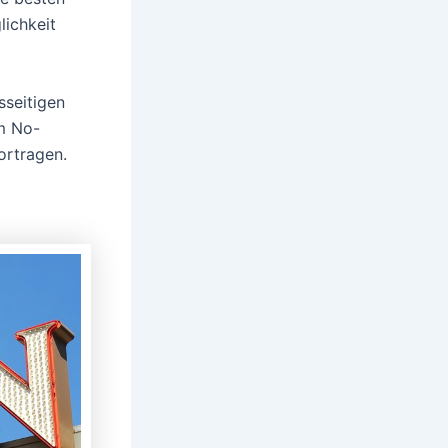
lichkeit
sseitigen
m No-
ortragen.