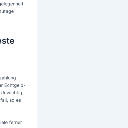
gelegenheit
tzutage
este
nzahlung
er Echtgeld-
 Unwichtig,
all, so es
iele ferner