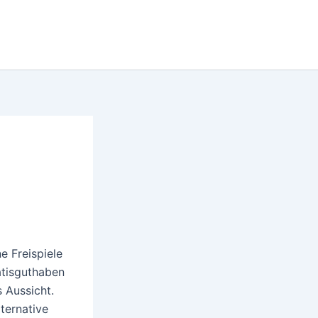
e Freispiele
atisguthaben
 Aussicht.
ternative