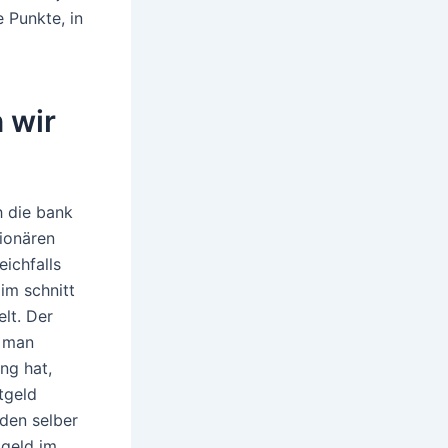
e Punkte, in
 wir
 die bank
ionären
eichfalls
im schnitt
lt. Der
. man
ng hat,
tgeld
den selber
geld im