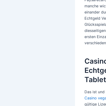
manche wich
einander du
Echtgeld Ve
Glücksspiel
diesseitigen
ersten Einz
verschieden
Casino
Echtg
Tablet
Das ist und
Casino vega
gültige Liz