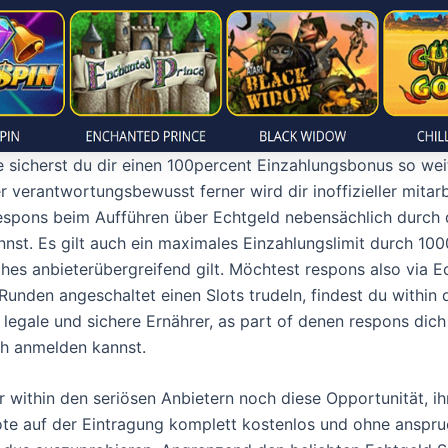
 sicherst du dir einen 100percent Einzahlungsbonus so wei
 verantwortungsbewusst ferner wird dir inoffizieller mitarb
respons beim Aufführen über Echtgeld nebensächlich durch 
nnst. Es gilt auch ein maximales Einzahlungslimit durch 100
hes anbieterübergreifend gilt. Möchtest respons also via E
 Runden angeschaltet einen Slots trudeln, findest du within
egale und sichere Ernährer, as part of denen respons dich
h anmelden kannst.
hr within den seriösen Anbietern noch diese Opportunität, ih
te auf der Eintragung komplett kostenlos und ohne anspru