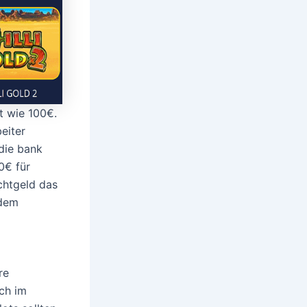
t wie 100€.
eiter
die bank
0€ für
chtgeld das
 dem
re
ch im