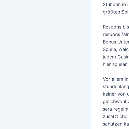
Stunden in i
größten Spi
Respons bis
respons fair
Bonus Unter
Spiele, wel
jedem Casin
hier spielen
Vor allem i
stundenlang
keiner von u
gleichwohl 
sera regelm
zusätzliche
schützen ka