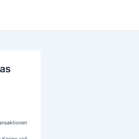
gas
ansaktionen
,
 Kasino soll