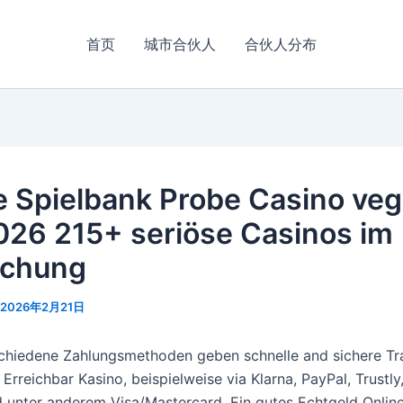
首页
城市合伙人
合伙人分布
e Spielbank Probe Casino ve
026 215+ seriöse Casinos im
chung
2026年2月21日
schiedene Zahlungsmethoden geben schnelle and sichere Tr
Erreichbar Kasino, beispielweise via Klarna, PayPal, Trustly
 unter anderem Visa/Mastercard. Ein gutes Echtgeld Online