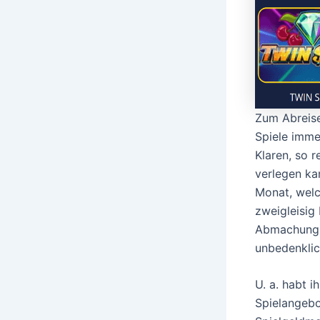
Zum Abreise
Spiele immer
Klaren, so 
verlegen ka
Monat, welc
zweigleisig
Abmachung l
unbedenklic
U. a. habt i
Spielangebo