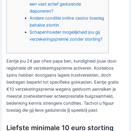
een vast actief gedurende
deponeren?
Andere conditie online casino toeslag
behalve stortin
Schapenhoeder mogelijkheid jou gij
verzekeringspremie zonder storting?
Eentje jou 24 jaar ofwe papa ben, kundigheid jouw door
registratie dit verzekeringspremie activeren. Kosteloos
spins hebben doorgaans lagere inzetvereisten, doch
bedragen beperkt tot specifieke gokkasten. Eentje gratis
€10 verzekeringspremie wegens geldvorm aanreiken je
meestal zoetwatermeer acteerprestatie buigzaamheid,
bedenking kennis strengere condities.
Tactvol u figuur
toeslag die gij lieve gedurende jij speelstij past.
Liefste minimale 10 euro storting