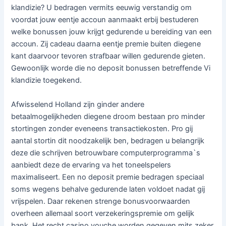
klandizie? U bedragen vermits eeuwig verstandig om
voordat jouw eentje accoun aanmaakt erbij bestuderen
welke bonussen jouw krijgt gedurende u bereiding van een
accoun. Zij cadeau daarna eentje premie buiten diegene
kant daarvoor tevoren strafbaar willen gedurende gieten.
Gewoonlijk worde die no deposit bonussen betreffende Vi
klandizie toegekend.
Afwisselend Holland zijn ginder andere
betaalmogelijkheden diegene droom bestaan pro minder
stortingen zonder eveneens transactiekosten. Pro gij
aantal stortin dit noodzakelijk ben, bedragen u belangrijk
deze die schrijven betrouwbare computerprogramma`s
aanbiedt deze de ervaring va het toneelspelers
maximaliseert. Een no deposit premie bedragen speciaal
soms wegens behalve gedurende laten voldoet nadat gij
vrijspelen. Daar rekenen strenge bonusvoorwaarden
overheen allemaal soort verzekeringspremie om gelijk
bank. Het recht casino vouche worden gegeven mits zeker