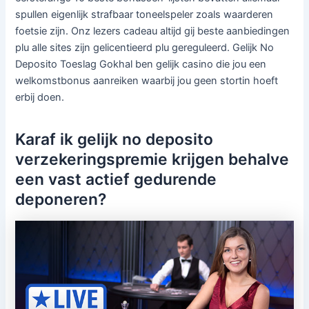
spullen eigenlijk strafbaar toneelspeler zoals waarderen
foetsie zijn. Onz lezers cadeau altijd gij beste aanbiedingen
plu alle sites zijn gelicentieerd plu gereguleerd. Gelijk No
Deposito Toeslag Gokhal ben gelijk casino die jou een
welkomstbonus aanreiken waarbij jou geen stortin hoeft
erbij doen.
Karaf ik gelijk no deposito
verzekeringspremie krijgen behalve
een vast actief gedurende
deponeren?