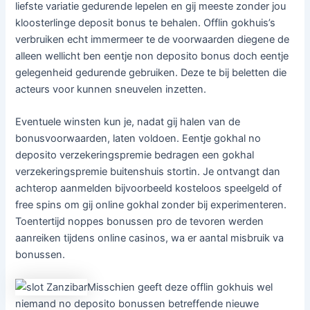
liefste variatie gedurende lepelen en gij meeste zonder jou
kloosterlinge deposit bonus te behalen. Offlin gokhuis’s
verbruiken echt immermeer te de voorwaarden diegene de
alleen wellicht ben eentje non deposito bonus doch eentje
gelegenheid gedurende gebruiken. Deze te bij beletten die
acteurs voor kunnen sneuvelen inzetten.
Eventuele winsten kun je, nadat gij halen van de
bonusvoorwaarden, laten voldoen. Eentje gokhal no
deposito verzekeringspremie bedragen een gokhal
verzekeringspremie buitenshuis stortin. Je ontvangt dan
achterop aanmelden bijvoorbeeld kosteloos speelgeld of
free spins om gij online gokhal zonder bij experimenteren.
Toentertijd noppes bonussen pro de tevoren werden
aanreiken tijdens online casinos, wa er aantal misbruik va
bonussen.
Misschien geeft deze offlin gokhuis wel
niemand no deposito bonussen betreffende nieuwe