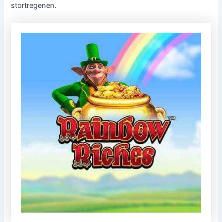
stortregenen.