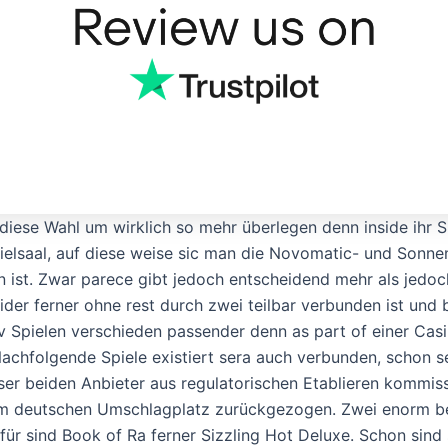
 diese Wahl um wirklich so mehr überlegen denn inside ihr S
elsaal, auf diese weise sic man die Novomatic- und Sonne
n ist. Zwar parece gibt jedoch entscheidend mehr als jedoc
ider ferner ohne rest durch zwei teilbar verbunden ist und 
iv Spielen verschieden passender denn as part of einer Cas
 Nachfolgende Spiele existiert sera auch verbunden, schon s
ser beiden Anbieter aus regulatorischen Etablieren kommiss
m deutschen Umschlagplatz zurückgezogen. Zwei enorm be
afür sind Book of Ra ferner Sizzling Hot Deluxe. Schon sind 