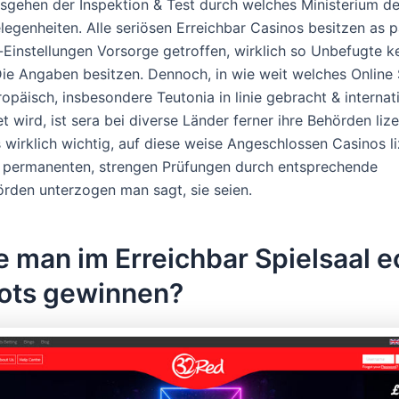
ausgehen der Inspektion & Test durch welches Ministerium de
egenheiten. Alle seriösen Erreichbar Casinos besitzen as pa
-Einstellungen Vorsorge getroffen, wirklich so Unbefugte k
 Die Angaben besitzen. Dennoch, in wie weit welches Online 
opäisch, insbesondere Teutonia in linie gebracht & internat
t wird, ist sera bei diverse Länder ferner ihre Behörden lize
 wirklich wichtig, auf diese weise Angeschlossen Casinos li
 permanenten, strengen Prüfungen durch entsprechende
örden unterzogen man sagt, sie seien.
 man im Erreichbar Spielsaal e
ots gewinnen?