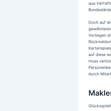
qua Inkfraf
Bundeslände
Doch auf die
gewährleist
Vorliegen d
Rückmeldung
Kartenspiel
auf diese w
muss verbür
Personenbez
durch Mitar
Makle
Glücksspiel