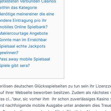
getesteten Verbunden Casinos
within das Kategorie
Benötige meinereiner die eine
andere Eintragung pro ihr
mobiles Online Spielbank?
Maklercourtage Angebote
Konnte man im Erreichbar
Spielsaal echte Jackpots
gewinnen?
Pass away mobile Spielsaal
Spiele gibt sera?
riösen deutschen Glücksspielseiten zu tun sein ihr Lizenzze
uf ihrer Webseite beworben besitzen. Zudem als nächstes
iss cí…”œur, sic vorher ihm ihr schon zuverlässiges Kasino 
ird nachfolgende mobile Ausgabe unter anderem dies Tre