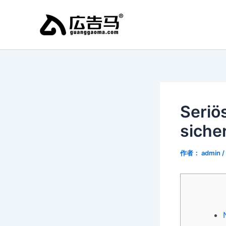
跳
至
内
容
Seriö
sicher
作者：
admin
/