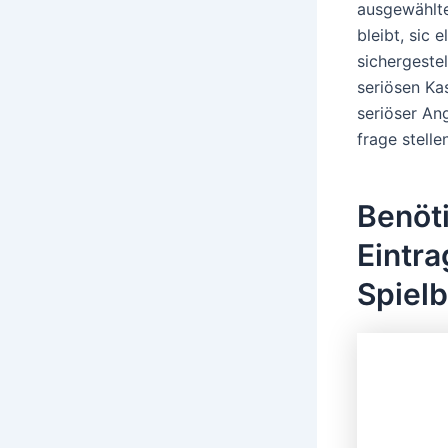
ausgewählte
bleibt, sic 
sichergeste
seriösen Ka
seriöser An
frage stellen
Benöti
Eintra
Spiel