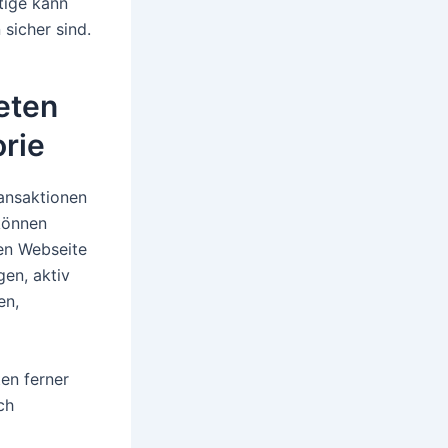
tige kann
 sicher sind.
eten
rie
ansaktionen
können
en Webseite
en, aktiv
en,
ten ferner
ch