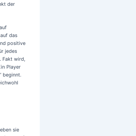
ekt der
auf
 auf das
nd positive
ür jedes
 Fakt wird,
in Player
 beginnt.
eichwohl
geben sie