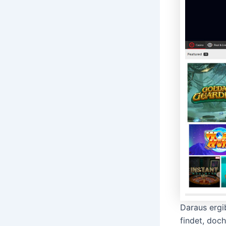
Daraus ergi
findet, doc