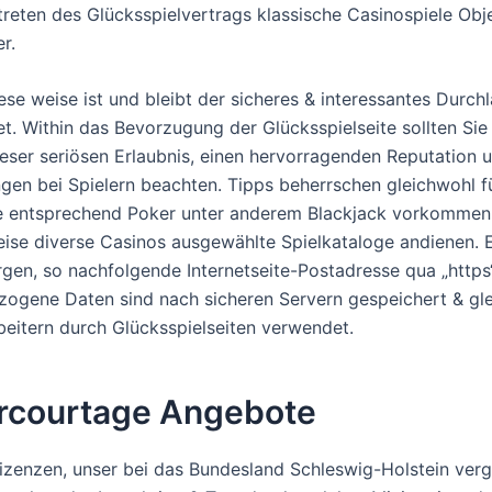
ttreten des Glücksspielvertrags klassische Casinospiele Obj
r.
se weise ist und bleibt der sicheres & interessantes Durchl
et. Within das Bevorzugung der Glücksspielseite sollten Sie
ieser seriösen Erlaubnis, einen hervorragenden Reputation u
en bei Spielern beachten. Tipps beherrschen gleichwohl f
e entsprechend Poker unter anderem Blackjack vorkommen.
eise diverse Casinos ausgewählte Spielkataloge andienen. E
gen, so nachfolgende Internetseite-Postadresse qua „https“
ogene Daten sind nach sicheren Servern gespeichert & gl
beitern durch Glücksspielseiten verwendet.
rcourtage Angebote
lizenzen, unser bei das Bundesland Schleswig-Holstein ver