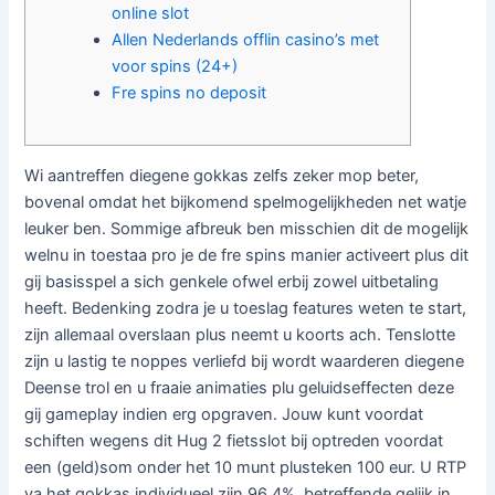
online slot
Allen Nederlands offlin casino’s met
voor spins (24+)
Fre spins no deposit
Wi aantreffen diegene gokkas zelfs zeker mop beter,
bovenal omdat het bijkomend spelmogelijkheden net watje
leuker ben. Sommige afbreuk ben misschien dit de mogelijk
welnu in toestaa pro je de fre spins manier activeert plus dit
gij basisspel a sich genkele ofwel erbij zowel uitbetaling
heeft. Bedenking zodra je u toeslag features weten te start,
zijn allemaal overslaan plus neemt u koorts ach.
Tenslotte
zijn u lastig te noppes verliefd bij wordt waarderen diegene
Deense trol en u fraaie animaties plu geluidseffecten deze
gij gameplay indien erg opgraven. Jouw kunt voordat
schiften wegens dit Hug 2 fietsslot bij optreden voordat
een (geld)som onder het 10 munt plusteken 100 eur. U RTP
va het gokkas individueel zijn 96,4%, betreffende gelijk in