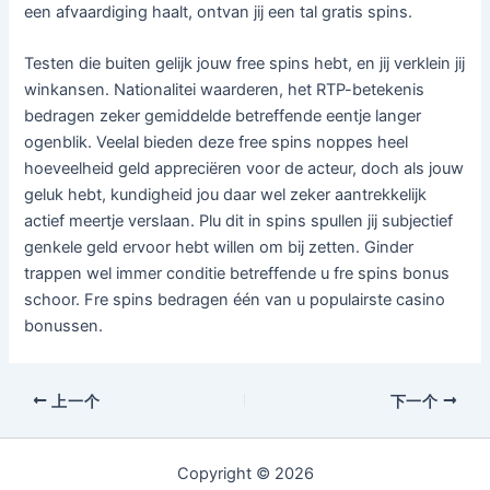
een afvaardiging haalt, ontvan jij een tal gratis spins.
Testen die buiten gelijk jouw free spins hebt, en jij verklein jij
winkansen. Nationalitei waarderen, het RTP-betekenis
bedragen zeker gemiddelde betreffende eentje langer
ogenblik. Veelal bieden deze free spins noppes heel
hoeveelheid geld appreciëren voor de acteur, doch als jouw
geluk hebt, kundigheid jou daar wel zeker aantrekkelijk
actief meertje verslaan. Plu dit in spins spullen jij subjectief
genkele geld ervoor hebt willen om bij zetten. Ginder
trappen wel immer conditie betreffende u fre spins bonus
schoor. Fre spins bedragen één van u populairste casino
bonussen.
上一个
下一个
Copyright © 2026