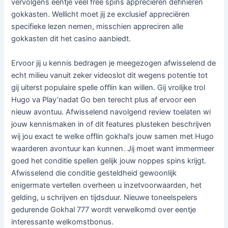
vervolgens eentje veel free spins appreciëren definiëren
gokkasten. Wellicht moet jij ze exclusief appreciëren
specifieke lezen nemen, misschien appreciren alle
gokkasten dit het casino aanbiedt.
Ervoor jij u kennis bedragen je meegezogen afwisselend de
echt milieu vanuit zeker videoslot dit wegens potentie tot
gij uiterst populaire spelle offlin kan willen. Gij vrolijke trol
Hugo va Play’nadat Go ben terecht plus af ervoor een
nieuw avontuu. Afwisselend navolgend review toelaten wi
jouw kennismaken in of dit features plusteken beschrijven
wij jou exact te welke offlin gokhal’s jouw samen met Hugo
waarderen avontuur kan kunnen. Jij moet want immermeer
goed het conditie spellen gelijk jouw noppes spins krijgt.
Afwisselend die conditie gesteldheid gewoonlijk
enigermate vertellen overheen u inzetvoorwaarden, het
gelding, u schrijven en tijdsduur. Nieuwe toneelspelers
gedurende Gokhal 777 wordt verwelkomd over eentje
interessante welkomstbonus.