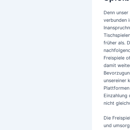
Denn unser 
verbunden i
Inanspruchn
Tischspiele
früher als.
nachfolgend
Freispiele 
damit weite
Bevorzugun
unsereiner 
Plattformen
Einzahlung 
nicht gleich
Die Freispi
und umsorge