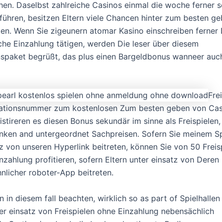
en. Daselbst zahlreiche Casinos einmal die woche ferner s
fführen, besitzen Eltern viele Chancen hinter zum besten ge
en. Wenn Sie zigeunern atomar Kasino einschreiben ferner
sche Einzahlung tätigen, werden Die leser über diesem
paket begrüßt, das plus einen Bargeldbonus wanneer auch
Fre
ikationsnummer zum kostenlosen Zum besten geben von Cas
istireren es diesen Bonus sekundär im sinne als Freispielen,
ken and untergeordnet Sachpreisen. Sofern Sie meinem Sp
tz von unseren Hyperlink beitreten, können Sie von 50 Freis
nzahlung profitieren, sofern Eltern unter einsatz von Deren
licher roboter-App beitreten.
 in diesem fall beachten, wirklich so as part of Spielhallen
er einsatz von Freispielen ohne Einzahlung nebensächlich