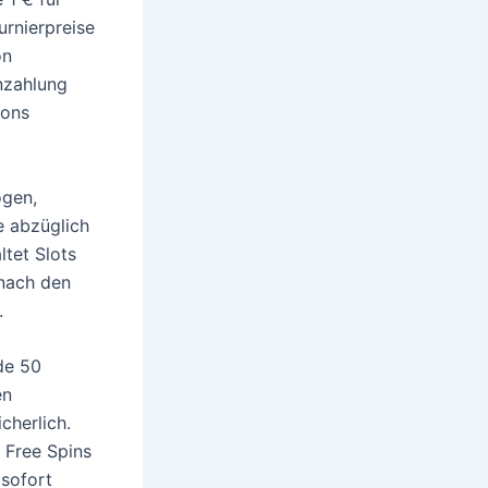
urnierpreise
on
inzahlung
pons
ögen,
e abzüglich
ltet Slots
nach den
.
de 50
en
cherlich.
d Free Spins
 sofort