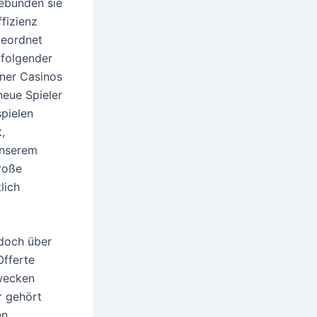
ebunden sie
fizienz
rgeordnet
 folgender
rner Casinos
neue Spieler
pielen
,
unserem
roße
lich
edoch über
Offerte
zwecken
r gehört
n.