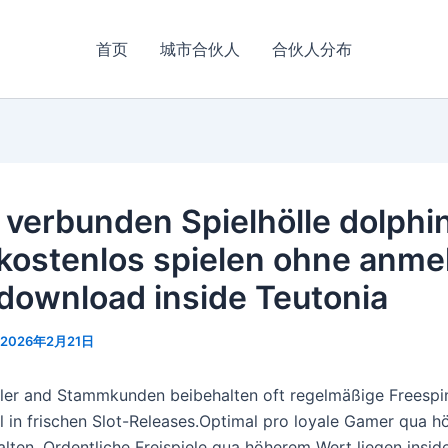
首页
城市合伙人
合伙人分布
 verbunden Spielhölle dolphi
 kostenlos spielen ohne anm
download inside Teutonia
2026年2月21日
ller and Stammkunden beibehalten oft regelmäßige Freespi
l in frischen Slot-Releases.Optimal pro loyale Gamer qua 
lten. Ordentliche Freispiele qua höherem Wert liegen inside