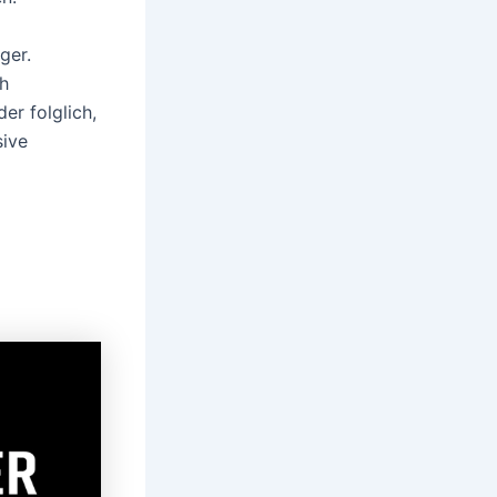
ger.
ch
r folglich,
sive