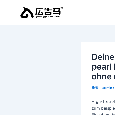
跳
至
内
容
Deine
pearl
ohne 
作者：
admin
/
High-Tretro
zum beispie
Einsatzverha