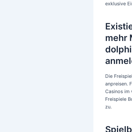
exklusive E
Existi
mehr 
dolphi
anmel
Die Freispi
anpreisen. F
Casinos im 
Freispiele 
zu.
Spiel