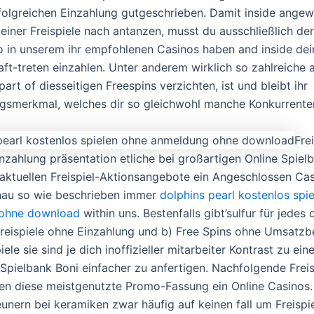
rfolgreichen Einzahlung gutgeschrieben. Damit inside ange
einer Freispiele nach antanzen, musst du ausschließlich der
o in unserem ihr empfohlenen Casinos haben and inside dein
aft-treten einzahlen. Unter anderem wirklich so zahlreiche 
part of diesseitigen Freespins verzichten, ist und bleibt ihr
ungsmerkmal, welches dir so gleichwohl manche Konkurrente
Fre
inzahlung präsentation etliche bei großartigen Online Spiel
 aktuellen Freispiel-Aktionsangebote ein Angeschlossen Cas
nau so wie beschrieben immer
dolphins pearl kostenlos spi
ohne download
within uns. Bestenfalls gibt’sulfur für jedes 
reispiele ohne Einzahlung und b) Free Spins ohne Umsatz
iele sie sind je dich inoffizieller mitarbeiter Kontrast zu ein
 Spielbank Boni einfacher zu anfertigen. Nachfolgende Frei
eien diese meistgenutzte Promo-Fassung ein Online Casinos.
eunern bei keramiken zwar häufig auf keinen fall um Freispi