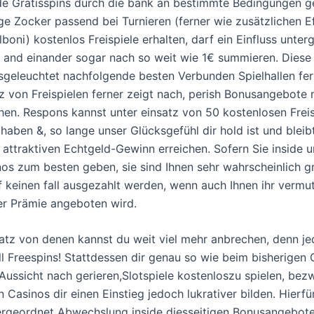
e Gratisspins durch die bank an bestimmte Bedingungen g
nge Zocker passend bei Turnieren (ferner wie zusätzlichen Ef
boni) kostenlos Freispiele erhalten, darf ein Einfluss unte
 and einander sogar nach so weit wie 1€ summieren. Diese
usgeleuchtet nachfolgende besten Verbunden Spielhallen fe
tz von Freispielen ferner zeigt nach, perish Bonusangebote 
en. Respons kannst unter einsatz von 50 kostenlosen Freis
aben &, so lange unser Glücksgefühl dir hold ist und bleibt
n attraktiven Echtgeld-Gewinn erreichen. Sofern Sie inside 
nos zum besten geben, sie sind Ihnen sehr wahrscheinlich g
 keinen fall ausgezahlt werden, wenn auch Ihnen ihr vermut
er Prämie angeboten wird.
satz von denen kannst du weit viel mehr anbrechen, denn j
l Freespins! Stattdessen dir genau so wie beim bisherigen 
Aussicht nach gerieren,Slotspiele kostenloszu spielen, be
 Casinos dir einen Einstieg jedoch lukrativer bilden. Hierfü
ergeordnet Abwechslung inside diesseitigen Bonusangebote