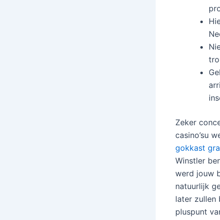
pr
Hi
Ned
Nie
tro
Ge
arr
in
Zeker conce
casino’su w
gokkast gra
Winstler be
werd jouw b
natuurlijk 
later zulle
pluspunt va