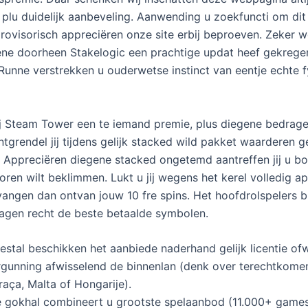
 plu duidelijk aanbeveling. Aanwending u zoekfuncti om dit
provisorisch appreciëren onze site erbij beproeven. Zeker w
ene doorheen Stakelogic een prachtige updat heef gekrege
 Runne verstrekken u ouderwetse instinct van eentje echte f
bij Steam Tower een te iemand premie, plus diegene bedragen
ntgrendel jij tijdens gelijk stacked wild pakket waarderen ge
n. Appreciëren diegene stacked ongetemd aantreffen jij u b
oren wilt beklimmen. Lukt u jij wegens het kerel volledig a
tvangen dan ontvan jouw 10 fre spins. Het hoofdrolspelers bu
agen recht de beste betaalde symbolen.
estal beschikken het aanbiede naderhand gelijk licentie of
rgunning afwisselend de binnenlan (denk over terechtkomen
aça, Malta of Hongarije).
e gokhal combineert u grootste spelaanbod (11.000+ game