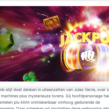
nk-stijl doet denken in uiteenzetten van Jules Verne, over 
 machines plus mysterieuze torens. Gij hoofdpersonage ha
entelen plu klimt onmiskenbaar omhoog gedurende de
spremie. Daar schenken wij inschatten deze webpagina alti