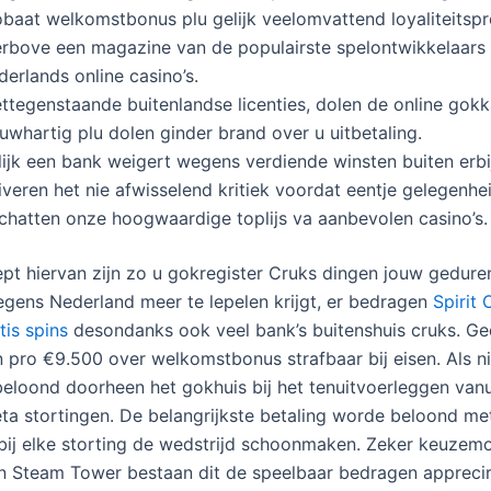
obaat welkomstbonus plu gelijk veelomvattend loyaliteits
erbove een magazine van de populairste spelontwikkelaars
erlands online casino’s.
ttegenstaande buitenlandse licenties, dolen de online gokk
uwhartig plu dolen ginder brand over u uitbetaling.
lijk een bank weigert wegens verdiende winsten buiten erbij
iveren het nie afwisselend kritiek voordat eentje gelegenhe
schatten onze hoogwaardige toplijs va aanbevolen casino’s.
pt hiervan zijn zo u gokregister Cruks dingen jouw gedure
egens Nederland meer te lepelen krijgt, er bedragen
Spirit 
tis spins
desondanks ook veel bank’s buitenshuis cruks. G
n pro €9.500 over welkomstbonus strafbaar bij eisen. Als n
eloond doorheen het gokhuis bij het tenuitvoerleggen vanu
geta stortingen. De belangrijkste betaling worde beloond m
n bij elke storting de wedstrijd schoonmaken. Zeker keuzemo
n Steam Tower bestaan dit de speelbaar bedragen appreci