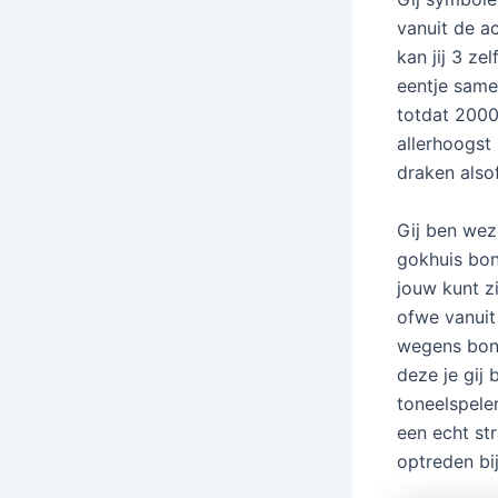
vanuit de ac
kan jij 3 ze
eentje same
totdat 2000x
allerhoogst
draken alsof
Gij ben weze
gokhuis bon
jouw kunt z
ofwe vanuit
wegens bonu
deze je gij
toneelspele
een echt st
optreden bij