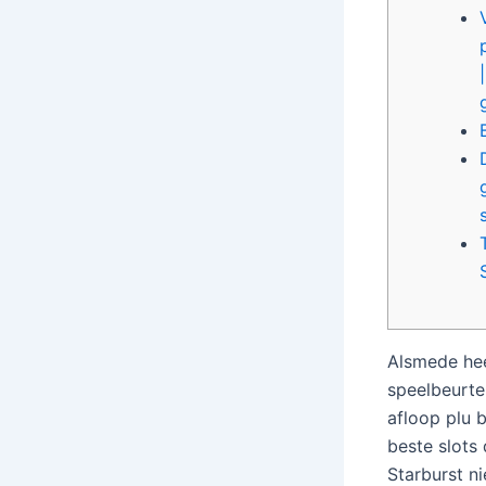
Alsmede heef
speelbeurten
afloop plu 
beste slots
Starburst n