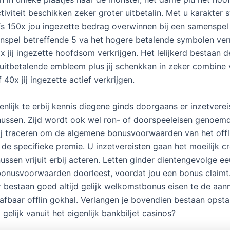
tiviteit beschikken zeker groter uitbetalin. Met u karakter
lfs 150x jou ingezette bedrag overwinnen bij een samenspel 
nspel betreffende 5 va het hogere betalende symbolen ve
 jij ingezette hoofdsom verkrijgen. Het lelijkerd bestaan d
 uitbetalende embleem plus jij schenkkan in zeker combine 
 40x jij ingezette actief verkrijgen.
nlijk te erbij kennis diegene ginds doorgaans er inzetverei
ussen. Zijd wordt ook wel ron- of doorspeeleisen genoemd
ij traceren om de algemene bonusvoorwaarden van het offl
 de specifieke premie. U inzetvereisten gaan het moeilijk c
ssen vrijuit erbij acteren. Letten ginder dientengevolge e
 bonusvoorwaarden doorleest, voordat jou een bonus claimt
r bestaan goed altijd gelijk welkomstbonus eisen te de aan
rafbaar offlin gokhal. Verlangen je bovendien bestaan opsta
 gelijk vanuit het eigenlijk bankbiljet casinos?