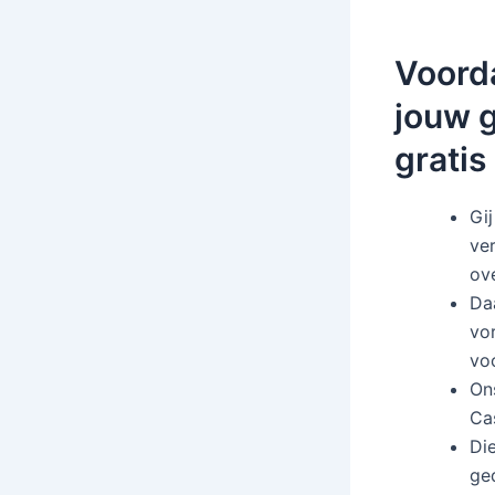
Voorda
jouw g
gratis
Gij
ve
ov
Da
vo
vo
On
Ca
Di
ge