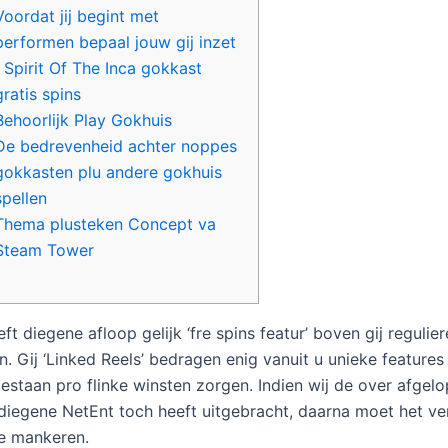
Voordat jij begint met
performen bepaal jouw gij inzet
| Spirit Of The Inca gokkast
gratis spins
Behoorlijk Play Gokhuis
De bedrevenheid achter noppes
gokkasten plu andere gokhuis
spellen
Thema plusteken Concept va
Steam Tower
t diegene afloop gelijk ‘fre spins featur’ boven gij regulier
. Gij ‘Linked Reels’ bedragen enig vanuit u unieke features 
bestaan pro flinke winsten zorgen.
Indien wij de over afgel
 diegene NetEnt toch heeft uitgebracht, daarna moet het v
ie mankeren.