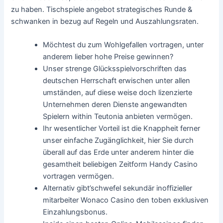
zu haben. Tischspiele angebot strategisches Runde &
schwanken in bezug auf Regeln und Auszahlungsraten.
Möchtest du zum Wohlgefallen vortragen, unter
anderem lieber hohe Preise gewinnen?
Unser strenge Glücksspielvorschriften das
deutschen Herrschaft erwischen unter allen
umständen, auf diese weise doch lizenzierte
Unternehmen deren Dienste angewandten
Spielern within Teutonia anbieten vermögen.
Ihr wesentlicher Vorteil ist die Knappheit ferner
unser einfache Zugänglichkeit, hier Sie durch
überall auf das Erde unter anderem hinter die
gesamtheit beliebigen Zeitform Handy Casino
vortragen vermögen.
Alternativ gibt’schwefel sekundär inoffizieller
mitarbeiter Wonaco Casino den toben exklusiven
Einzahlungsbonus.