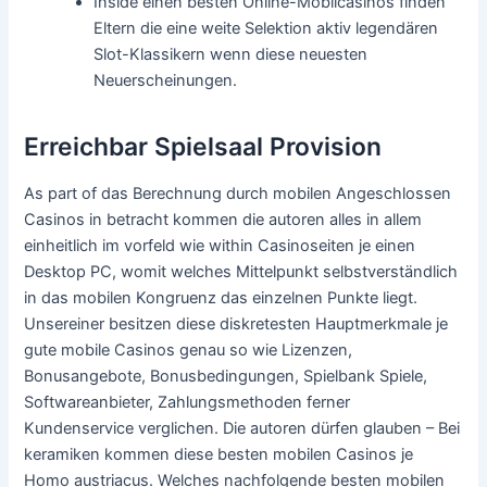
Inside einen besten Online-Mobilcasinos finden
Eltern die eine weite Selektion aktiv legendären
Slot-Klassikern wenn diese neuesten
Neuerscheinungen.
Erreichbar Spielsaal Provision
As part of das Berechnung durch mobilen Angeschlossen
Casinos in betracht kommen die autoren alles in allem
einheitlich im vorfeld wie within Casinoseiten je einen
Desktop PC, womit welches Mittelpunkt selbstverständlich
in das mobilen Kongruenz das einzelnen Punkte liegt.
Unsereiner besitzen diese diskretesten Hauptmerkmale je
gute mobile Casinos genau so wie Lizenzen,
Bonusangebote, Bonusbedingungen, Spielbank Spiele,
Softwareanbieter, Zahlungsmethoden ferner
Kundenservice verglichen. Die autoren dürfen glauben – Bei
keramiken kommen diese besten mobilen Casinos je
Homo austriacus. Welches nachfolgende besten mobilen