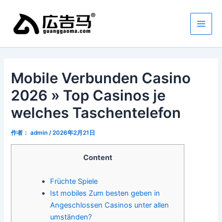
跳
Main
至
Men
内
容
Mobile Verbunden Casino
2026 » Top Casinos je
welches Taschentelefon
作者：
admin
/
2026年2月21日
Content
Früchte Spiele
Ist mobiles Zum besten geben in
Angeschlossen Casinos unter allen
umständen?