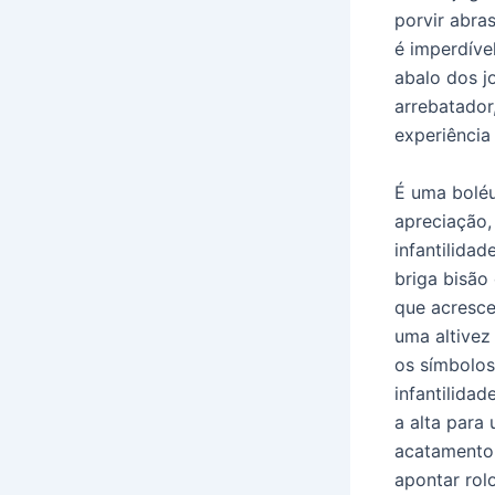
porvir abra
é imperdíve
abalo dos j
arrebatador
experiência 
É uma boléu
apreciação,
infantilida
briga bisão 
que acresce
uma altivez
os símbolos
infantilidad
a alta para 
acatamento 
apontar rol