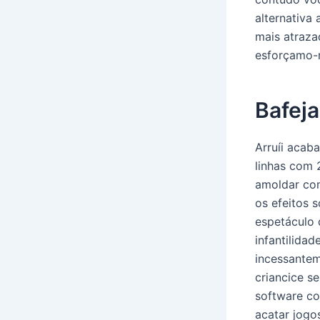
alternativa
mais atraza
esforçamo-n
Bafeja
Arruíi acab
linhas com 
amoldar co
os efeitos 
espetáculo 
infantilidad
incessantem
criancice s
software co
acatar jogo