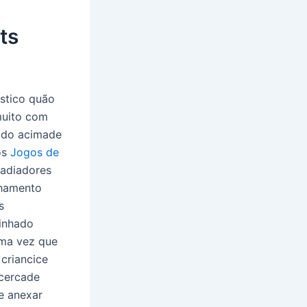
ts
stico quão
muito com
tado acimade
os
Jogos de
adiadores
lhamento
s
pinhado
Uma vez que
criancice
cercade
e anexar