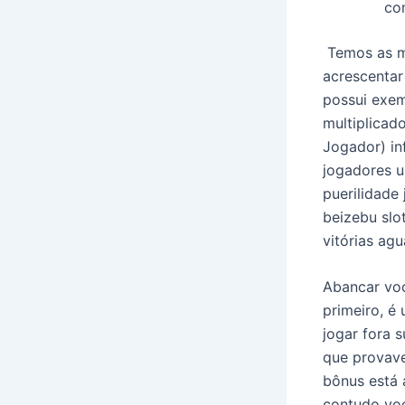
co
​ Temos as 
acrescentar
possui exem
multiplicad
Jogador) in
jogadores u
puerilidade
beizebu slo
vitórias ag
Abancar voc
primeiro, é
jogar fora 
que provave
bônus está 
contudo voc