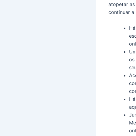
atopetar as
continuar a
Há 
es
onl
Um
os
se
Ac
co
co
Há 
aq
Ju
Me
on