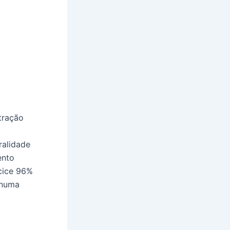
tração
ralidade
ento
cice 96%
 numa