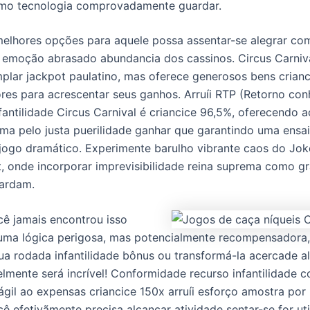
mo tecnologia comprovadamente guardar.
melhores opções para aquele possa assentar-se alegrar co
 emoção abrasado abundancia dos cassinos. Circus Carniva
plar jackpot paulatino, mas oferece generosos bens crian
ores para acrescentar seus ganhos. Arruíi RTP (Retorno co
fantilidade Circus Carnival é criancice 96,5%, oferecendo a
ma pelo justa puerilidade ganhar que garantindo uma ensa
 jogo dramático. Experimente barulho vibrante caos do Jo
t, onde incorporar imprevisibilidade reina suprema como g
uardam.
ê jamais encontrou isso
 uma lógica perigosa, mas potencialmente recompensadora,
sua rodada infantilidade bônus ou transformá-la acercade a
lmente será incrível! Conformidade recurso infantilidade 
ágil ao expensas criancice 150x arruíi esforço amostra por
ê efetivãmente precisa alcançar atividade sentar-se for uti