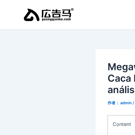
跳
至
内
容
Megaw
Caca 
análi
作者：
admin
/
Content