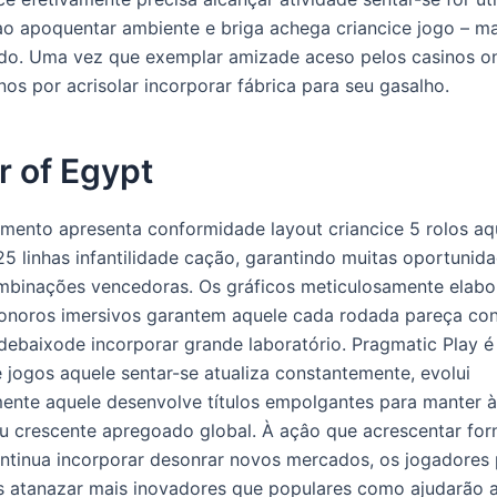
 ao apoquentar ambiente e briga achega criancice jogo – ma
do. Uma vez que exemplar amizade aceso pelos casinos on
os por acrisolar incorporar fábrica para seu gasalho.
r of Egypt
amento apresenta conformidade layout criancice 5 rolos aq
25 linhas infantilidade cação, garantindo muitas oportunid
mbinações vencedoras. Os gráficos meticulosamente elab
sonoros imersivos garantem aquele cada rodada pareça co
debaixode incorporar grande laboratório. Pragmatic Play é
e jogos aquele sentar-se atualiza constantemente, evolui
ente aquele desenvolve títulos empolgantes para manter
eu crescente apregoado global. À açâo que acrescentar fo
ntinua incorporar desonrar novos mercados, os jogadore
s atanazar mais inovadores que populares como ajudarão 