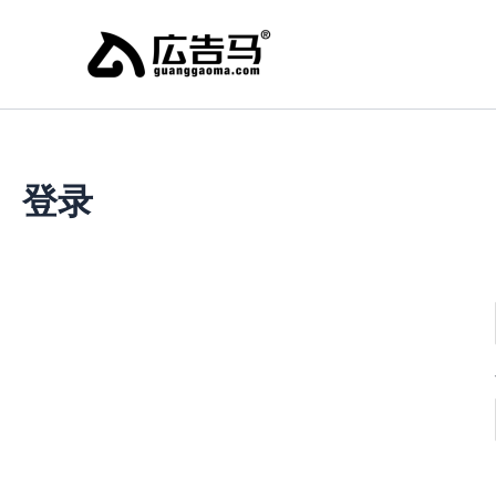
跳
至
内
容
登录