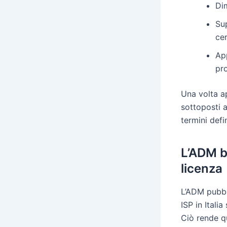
Dim
Sup
cer
Ap
pro
Una volta ap
sottoposti a
termini defi
L’ADM b
licenza
L’ADM pubbli
ISP in Itali
Ciò rende qu