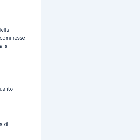
ella
di scommesse
a la
quanto
a di