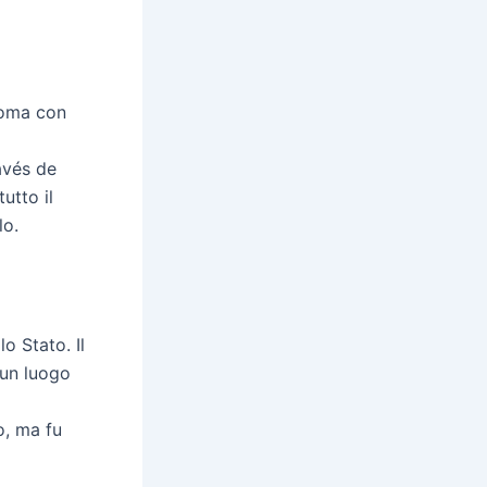
 Roma con
avés de
utto il
lo.
o Stato. Il
 un luogo
o, ma fu