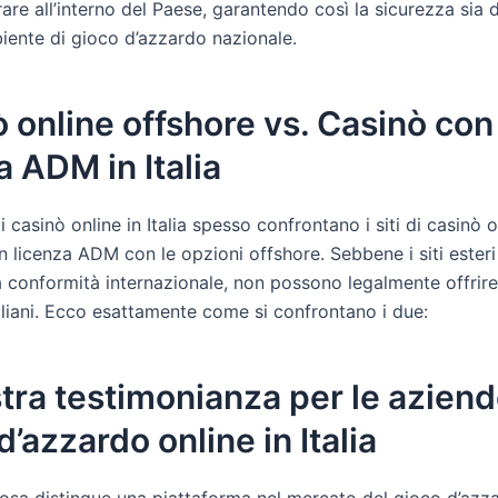
are all’interno del Paese, garantendo così la sicurezza sia d
biente di gioco d’azzardo nazionale.
 online offshore vs. Casinò con
a ADM in Italia
di casinò online in Italia spesso confrontano i siti di casinò o
n licenza ADM con le opzioni offshore. Sebbene i siti ester
a conformità internazionale, non possono legalmente offrire 
aliani. Ecco esattamente come si confrontano i due:
tra testimonianza per le aziend
d’azzardo online in Italia