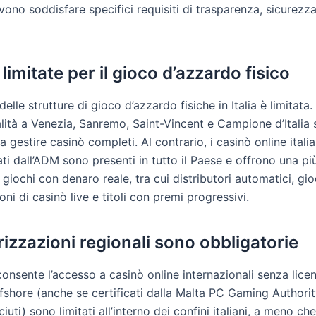
ono soddisfare specifici requisiti di trasparenza, sicurezza 
limitate per il gioco d’azzardo fisico
 delle strutture di gioco d’azzardo fisiche in Italia è limitata.
alità a Venezia, Sanremo, Saint-Vincent e Campione d’Italia
a gestire casinò completi. Al contrario, i casinò online italia
ti dall’ADM sono presenti in tutto il Paese e offrono una p
 giochi con denaro reale, tra cui distributori automatici, gi
oni di casinò live e titoli con premi progressivi.
rizzazioni regionali sono obbligatorie
 consente l’accesso a casinò online internazionali senza licen
shore (anche se certificati dalla Malta PC Gaming Authority
ciuti) sono limitati all’interno dei confini italiani, a meno ch