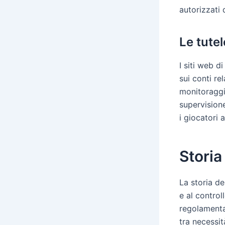
autorizzati 
Le tutel
I siti web d
sui conti re
monitoraggio
supervisione
i giocatori 
Storia
La storia de
e al control
regolamentat
tra necessit