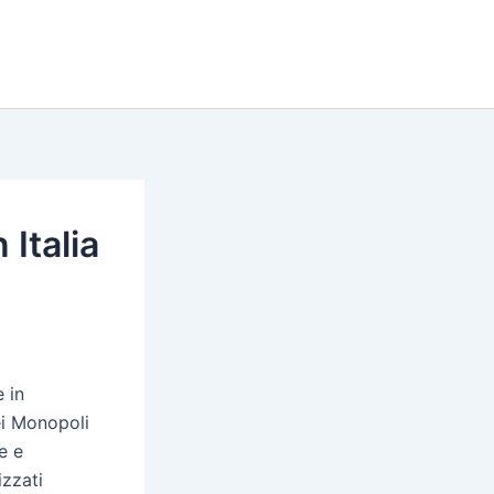
 Italia
e in
ei Monopoli
e e
izzati