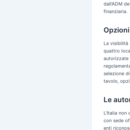
dall’ADM dev
finanziaria.
Opzioni 
La visibilità
quattro loc
autorizzate 
regolamenta
selezione di
tavolo, opzi
Le auto
L’Italia non
con sede off
enti riconos