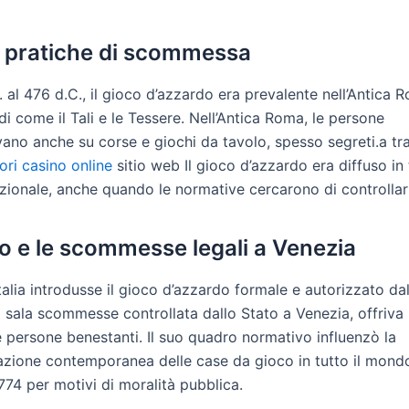
 pratiche di scommessa
 al 476 d.C., il gioco d’azzardo era prevalente nell’Antica
di come il Tali e le Tessere. Nell’Antica Roma, le persone
no anche su corse e giochi da tavolo, spesso segreti.a tr
ori casino online
sitio web Il gioco d’azzardo era diffuso in t
azionale, anche quando le normative cercarono di controllar
tto e le scommesse legali a Venezia
Italia introdusse il gioco d’azzardo formale e autorizzato dall
a sala scommesse controllata dallo Stato a Venezia, offriva
e persone benestanti. Il suo quadro normativo influenzò la
zione contemporanea delle case da gioco in tutto il mond
774 per motivi di moralità pubblica.